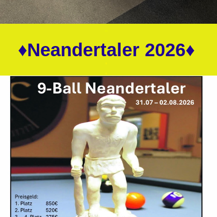
-
-
♦Neandertaler 2026♦
.
.