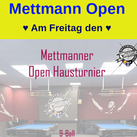
.
Mettmann Open
.
.
♥ Am Freitag den ♥
.