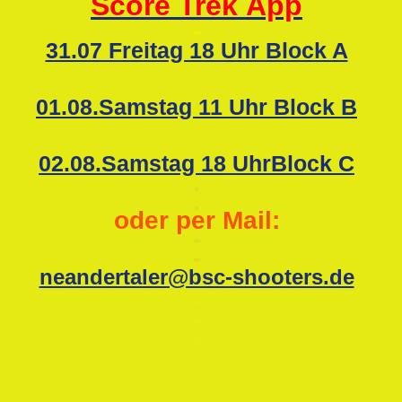
Score Trek
App
-
31.07 Freitag 18 Uhr Block A
-
-
01.08.Samstag 11 Uhr Block B
-
-
02.08.Samstag 18 UhrBlock C
.
.
oder per Mail:
-
-
neandertaler@bsc-shooters.de
.
.
.
.