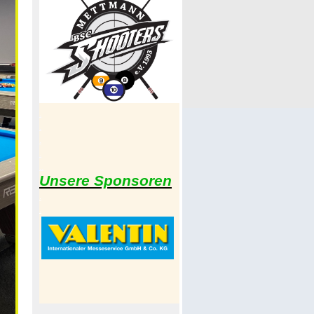
.
.
.
.
..
Unsere Sponsoren
.
.
.
.
.
.