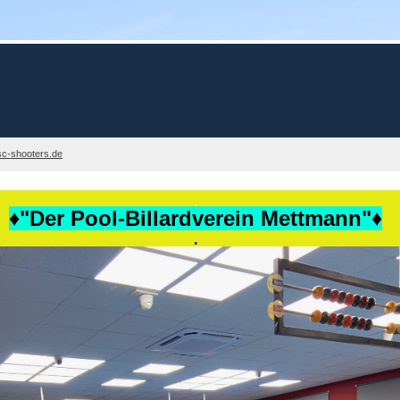
c-shooters.de
.
♦"Der Pool-Billardverein Mettmann"♦
.