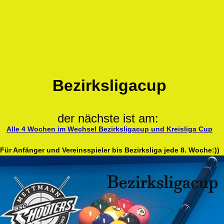
.
.
.
.
Marcus Strey/ Emrah Güvenc/
.
Allo
Bezirksligacup
!
!
der nächste ist am:
Alle 4 Wochen im Wechsel Bezirksligacup und Kreisliga Cup
.
Für Anfänger und Vereinsspieler bis Bezirksliga jede 8. Woche:))